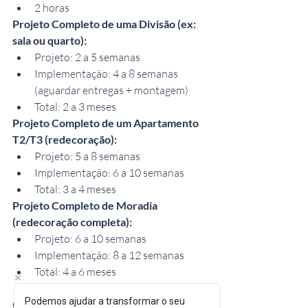
2 horas
Projeto Completo de uma Divisão (ex: 
sala ou quarto):
Projeto: 2 a 5 semanas
Implementação: 4 a 8 semanas 
(aguardar entregas + montagem)
Total: 2 a 3 meses
Projeto Completo de um Apartamento 
T2/T3 (redecoração):
Projeto: 5 a 8 semanas
Implementação: 6 a 10 semanas
Total: 3 a 4 meses
Projeto Completo de Moradia 
(redecoração completa):
Projeto: 6 a 10 semanas
Implementação: 8 a 12 semanas
Total: 4 a 6 meses
Podemos ajudar a transformar o seu
O que podes fazer para 